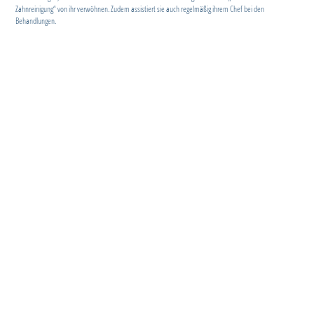
Zahnreinigung“ von ihr verwöhnen. Zudem assistiert sie auch regelmäßig ihrem Chef bei den
Behandlungen.